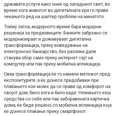
државата услуги како оние од западниот свет, во
време кога животот во дигиталната ера го прави
чекањето ред на шалтер проблем на минатото.
Токму затоа, модерното време бара модерни
решенија за предизвиците. Банките забрзано се
модернизираат и доживуваат дигитална
трансформација, преку воведување на
електронско банкарство, без разлика дали
станува збор само преку интернет сајт на
компјутер или пак преку мобилна апликација.
Оваа трансформација ќе го намали метежот пред
експозитурите, а ќе донесе придобивки при
плаќањето кое може да се прави од комфорот на
својот дом, било кога и било каде. Немањето кеш
средства со себе или пак заборавената картичка
дома, ќе биде решено со мобилна апликација која
ќе донесе плаќање преку смартфонот.