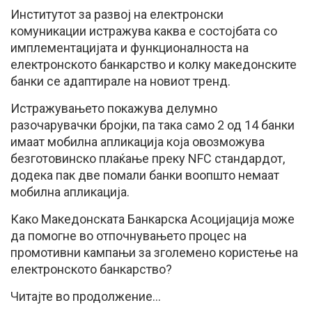
Институтот за развој на електронски
комуникации истражува каква е состојбата со
имплементацијата и функционалноста на
електронското банкарство и колку македонските
банки се адаптирале на новиот тренд.
Истражувањето покажува делумно
разочарувачки бројки, па така само 2 од 14 банки
имаат мобилна апликација која овозможува
безготовинско плаќање преку NFC стандардот,
додека пак две помали банки воопшто немаат
мобилна апликација.
Како Македонската Банкарска Асоцијација може
да помогне во отпочнувањето процес на
промотивни кампањи за зголемено користење на
електронското банкарство?
Читајте во продолжение…