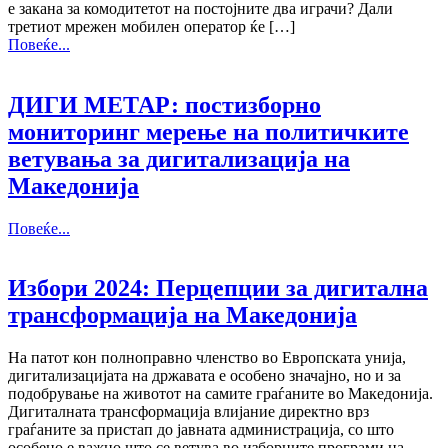
е закана за комодитетот на постојните два играчи? Дали
третиот мрежен мобилен оператор ќе […]
Повеќе...
ДИГИ МЕТАР: постизборно
мониторинг мерење на политичките
ветувања за дигитализација на
Македонија
Повеќе...
Избори 2024: Перцепции за дигитална
трансформација на Македонија
На патот кон полноправно членство во Европската унија,
дигитализацијата на државата е особено значајно, но и за
подобрување на животот на самите граѓаните во Македонија.
Дигиталната трансформација влијание директно врз
граѓаните за пристап до јавната администрација, со што
особено е важно што се ветува во изборните програми на