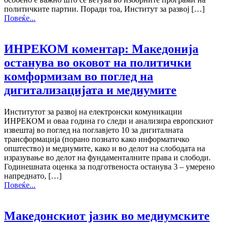
политичките партии. Поради тоа, Институт за развој […]
Повеќе...
ИНРЕКОМ коментар: Македонија
останува во оковот на политички
комформизам во поглед на
дигитализацијата и медиумите
Институтот за развој на електронски комуникации
ИНРЕКОМ и оваа година го следи и анализира европскиот
извештај во поглед на поглавјето 10 за дигиталната
трансформација (порано познато како информатичко
општество) и медиумите, како и во делот на слободата на
изразување во делот на фундаменталните права и слободи.
Годинешната оценка за подготвеноста останува 3 – умерено
напреднато, […]
Повеќе...
Македонскиот јазик во медиумските