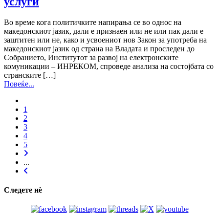
услуги
Во време кога политичките напирања се во однос на
македонскиот јазик, дали е признаен или не или пак дали е
заштитен или не, како и усвоениот нов Закон за употреба на
македонскиот јазик од страна на Владата и проследен до
Собранието, Институтот за развој на електронските
комуникации – ИНРЕКОМ, спроведе анализа на состојбата со
странските […]
Повеќе...
1
2
3
4
5
...
Следете нѐ