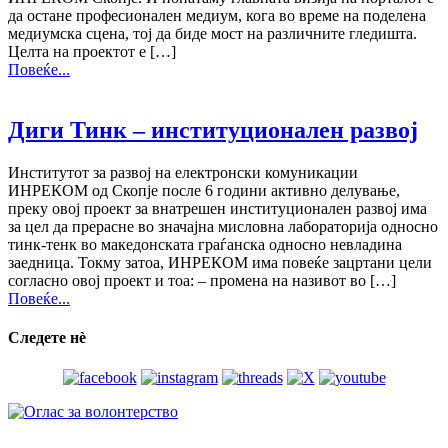
да остане професионален медиум, кога во време на поделена
медиумска сцена, тој да биде мост на различните гледишта.
Целта на проектот е […]
Повеќе...
Диги Тинк – институционален развој
Институтот за развој на електронски комуникации
ИНРЕКОМ од Скопје после 6 години активно делување,
преку овој проект за внатрешен институционален развој има
за цел да прерасне во значајна мисловна лабораторија односно
тинк-тенк во македонската граѓанска односно невладина
заедница. Токму затоа, ИНРЕКОМ има повеќе зацртани цели
согласно овој проект и тоа: – промена на називот во […]
Повеќе...
Следете нѐ