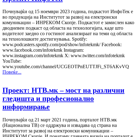
Почнувајќи од 15 ноември 2023 година, подкастот ИнфоТек е
во продукција на Институтот за развој на електронски
комуникации – ИНРЕКОМ Скопје. Подкастот е замислен како
дводневен подкаст од областа на технологијата, каде што
водителот заедно со гостинот анализираат на теми од областа
на технолошките достигнувања. Spotify:
www.podcasters.spotify.com/pod/show/infotekmk/ Facebook:
www.facebook.com/infotekmk Instagram:
www.instagram.com/infotekmk X: www.twitter.com/infotekmk
YouTube:
www.youtube.com/channel/UCGEOTPnEUTTJFi_ST6AKvVQ
Повеќе...
Проект: НТВ.мк – мост на различни
гледишта и професионално
информирање
Почнувајќи од 21 март 2021 година, порталот НТВ.мк
(Национална ТВ) се оддржува и извадава од страна на
Институтот за развој на електронски комуникации –
ИНРЕКОМ Скопје. И понатаму главната визија на порталот е