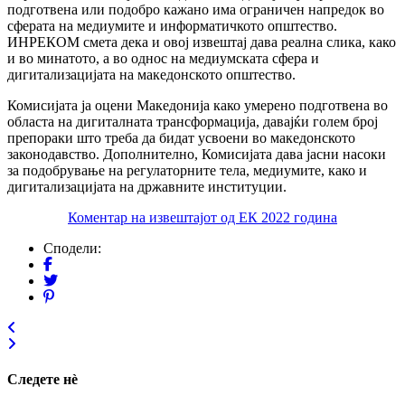
подготвена или подобро кажано има ограничен напредок во
сферата на медиумите и информатичкото општество.
ИНРЕКОМ смета дека и овој извештај дава реална слика, како
и во минатото, а во однос на медиумската сфера и
дигитализацијата на македонското општество.
Комисијата ја оцени Македонија како умерено подготвена во
областа на дигиталната трансформација, давајќи голем број
препораки што треба да бидат усвоени во македонското
законодавство. Дополнително, Комисијата дава јасни насоки
за подобрување на регулаторните тела, медиумите, како и
дигитализацијата на државните институции.
Коментар на извештајот од ЕК 2022 година
Сподели:
Следете нѐ