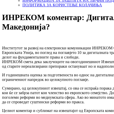
ИНФОРМАЦИЈА ЗА ЗАШТИТА НА ЛИЧНИ ПО
ПОЛИТИКА ЗА КОРИСТЕЊЕ КОЛАЧИЊА
ИНРЕКОМ коментар: Дигитали
Македонија?
Институтот за развој на електронски комуникации ИНРЕКОМ Ск
Европската Унија, во поглед на поглавјето 10 за дигиталната 
делот на фундаменталните права и слободи.
ИНРЕКОМ смета дека заклучоците на овогодинешниот Извештај 
од старите нереализирани препораки остануваат но и надополн
И годинешната оценка за подготвеноста во однос на дигиталната
ограничениот напредок во целокупното поглавје.
Сумирано, од целокупниот извештај, со ова се испраќа порака 
кои ќе се забрза патот кон членство во европското семејство.
поголеми реформи во медиумската сфера. Ако во минатото имал
да се спроведат суштински реформи во пракса.
Целиот коментар и сублимат на извештајот од Европската коми