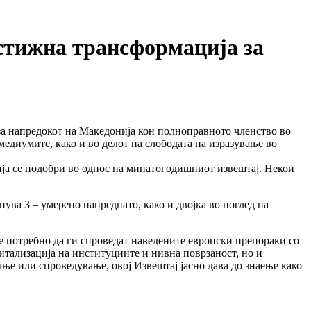
стижна трансформација за
за напредокот на Македонија кон полноправното членство во
медиумите, како и во делот на слободата на изразување во
а се подобри во однос на минатогодишниот извештај. Некои
ува 3 – умерено напреднато, како и двојка во поглед на
е потребно да ги спроведат наведените европски препораки со
гитализација на институциите и нивна поврзаност, но и
е или спроведување, овој Извештај јасно дава до знаење како