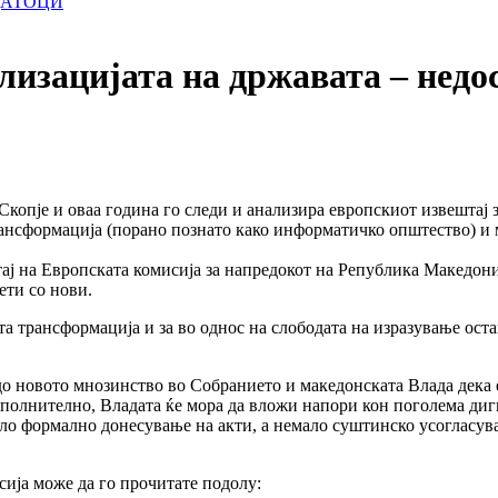
ДАТОЦИ
зацијата на државата – недо
опје и оваа година го следи и анализира европскиот извештај 
трансформација (порано познато како информатичко општество) и 
на Европската комисија за напредокот на Република Македониј
ети со нови.
 трансформација и за во однос на слободата на изразување остан
до новото мнозинство во Собранието и македонската Влада дека 
 Дополнително, Владата ќе мора да вложи напори кон поголема ди
о формално донесување на акти, а немало суштинско усогласувањ
сија може да го прочитате подолу: