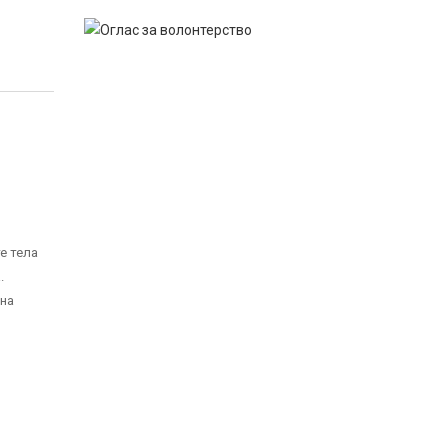
е тела
.
 на