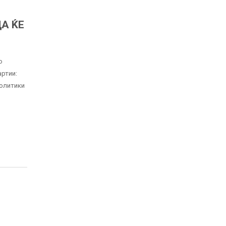
А ЌЕ
о
артии:
политики