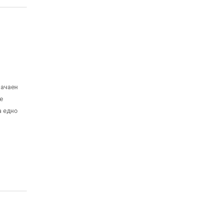
начаен
е
а едно