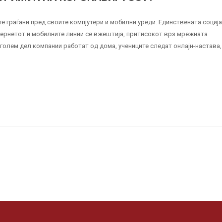
е граѓани пред своите компјутери и мобилни уреди. Единствената социј
интернетот и мобилните линии се вжештија, притисокот врз мрежната
голем дел компании работат од дома, учениците следат онлајн-настава, 