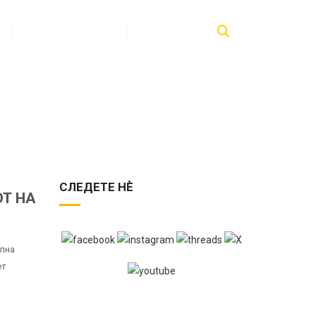
ПУБЛИКАЦИИ
КОНТАКТ
СЛЕДЕТЕ НЀ
Т НА
илна
ет