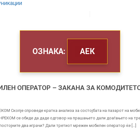
ЗА НАС
ШТО РАБОТИМЕ
ОЗНАКА:
АЕК
ЛЕН ОПЕРАТОР – ЗАКАНА ЗА КОМОДИТЕТО
ЕКОМ Скопје спроведе кратка анализа за состојбата на пазарот на моб
 ИНРЕКОМ се обиде да даде одговор на прашањето дали доаѓањето на тр
постојните два играчи? Дали третиот мрежен мобилен оператор ќе […]