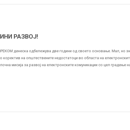
ИНИ РАЗВОЈ!
НРЕКОМ денеска одбележува две години од своето основање. Мал, но з
ко коректив на општествените недостатоци во областа на електронскит
апочна мисија за развој на електронските комуникации со цел градење н