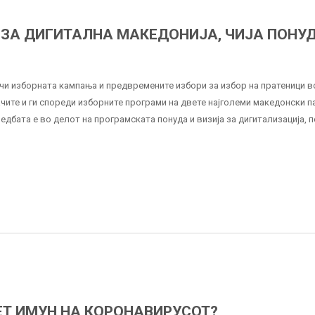
А ЗА ДИГИТАЛНА MАКЕДОНИЈА, ЧИЈА ПОНУД
очи изборната кампања и предвремените избори за избор на пратеници в
ите и ги спореди изборните програми на двете најголеми македонски п
бата е во делот на програмската понуда и визија за дигитализација, 
ЕТ ИМУН НА КОРОНАВИРУСОТ?