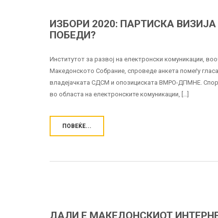
ИЗБОРИ 2020: ПАРТИСКА ВИЗИЈ
ПОБЕДИ?
Институтот за развој на електронски комуникации, во
Македонското Собрание, спроведе анкета помеѓу гласач
владејачката СДСМ и опозициската ВМРО-ДПМНЕ. Според
во областа на електронските комуникации, […]
ПОВЕЌЕ...
ДАЛИ Е МАКЕДОНСКИОТ ИНТЕРН