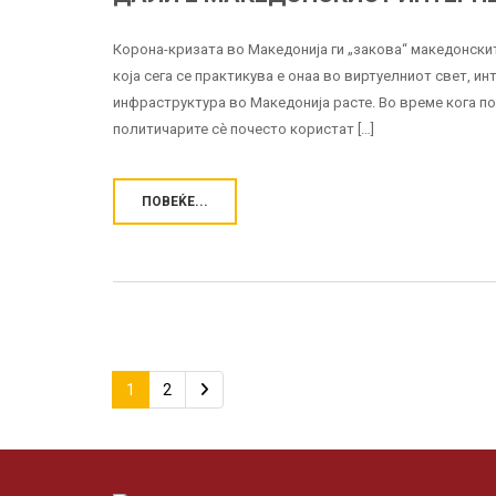
Корона-кризата во Македонија ги „закова“ македонскит
која сега се практикува е онаа во виртуелниот свет, 
инфраструктура во Македонија расте. Во време кога по
политичарите сè почесто користат […]
ПОВЕЌЕ...
1
2