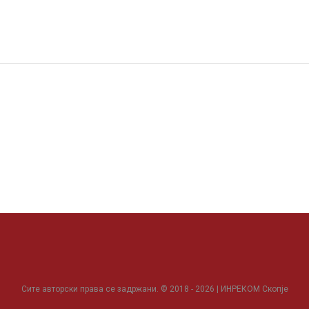
Сите авторски права се задржани. © 2018 - 2026 | ИНРЕКОМ Скопје