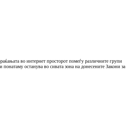
обраќањата во интернет просторот помеѓу различните групи
а и понатаму останува во сивата зона на донесените Закони за