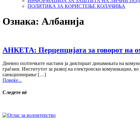
ИНФОРМАЦИЈА ЗА ЗАШТИТА НА ЛИЧНИ ПО
ПОЛИТИКА ЗА КОРИСТЕЊЕ КОЛАЧИЊА
Ознака:
Албанија
АНКЕТА: Перцепцијата за говорот на ом
Дневно полтичките настани ја диктираат динамиката на комуни
граѓани. Институтот за развој на електронски комуникации, во р
санкционирање […]
Повеќе...
Следете нѐ