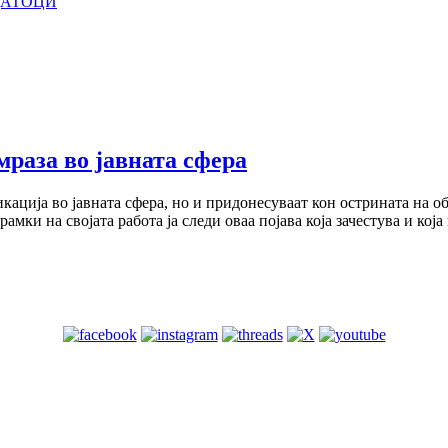
ДАТОЦИ
раза во јавната сфера
кација во јавната сфера, но и придонесуваат кон острината на 
амки на својата работа ја следи оваа појава која зачестува и кој