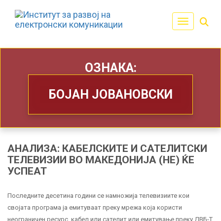
Toggle navi
ОЗНАКА:
БОЈАН ЈОВАНОВСКИ
АНАЛИЗА: КАБЕЛСКИТЕ И САТЕЛИТСКИ
ТЕЛЕВИЗИИ ВО МАКЕДОНИЈА (НЕ) ЌЕ
УСПЕАТ
Последните десетина години се намножија телевизиите кои
својата програма ја емитуваат преку мрежа која користи
неограничен ресурс, кабел или сателит или емитување преку ДВБ-Т