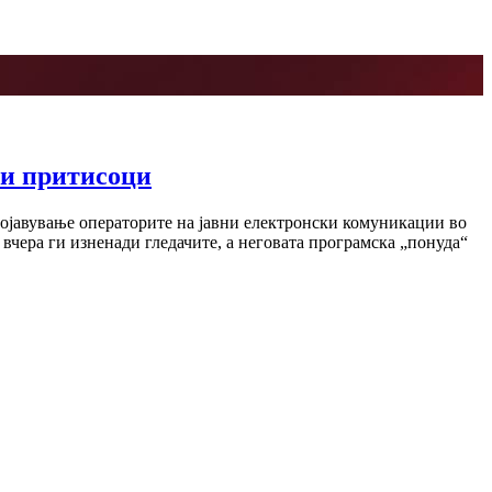
и притисоци
појавување операторите на јавни електронски комуникации во
 вчера ги изненади гледачите, а неговата програмска „понуда“