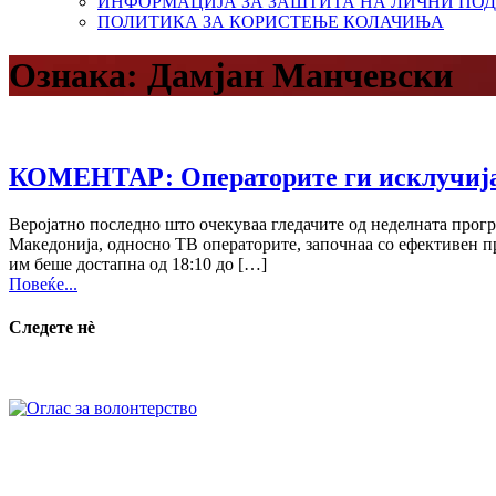
ИНФОРМАЦИЈА ЗА ЗАШТИТА НА ЛИЧНИ ПО
ПОЛИТИКА ЗА КОРИСТЕЊЕ КОЛАЧИЊА
Ознака:
Дамјан Манчевски
КОМЕНТАР: Операторите ги исклучија
Веројатно последно што очекуваа гледачите од неделната прог
Македонија, односно ТВ операторите, започнаа со ефективен пр
им беше достапна од 18:10 до […]
Повеќе...
Следете нѐ