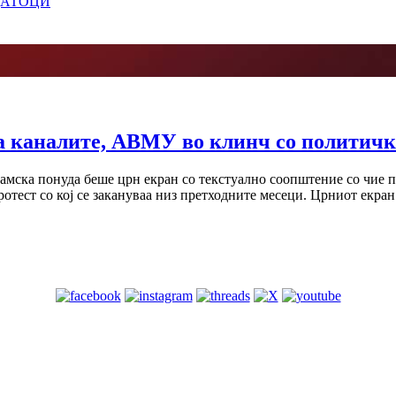
ДАТОЦИ
 каналите, АВМУ во клинч со политичк
рамска понуда беше црн екран со текстуално соопштение со чие 
отест со кој се закануваа низ претходните месеци. Црниот екран