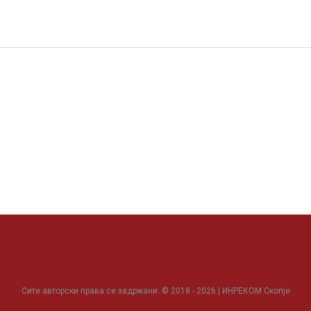
Сите авторски права се задржани. © 2018 - 2026 | ИНРЕКОМ Скопје