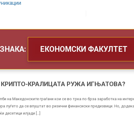
ЗА НАС
ШТО РАБОТИМЕ
ЗНАКА:
ЕКОНОМСКИ ФАКУЛТЕТ
Е КРИПТО-КРАЛИЦАТА РУЖА ИГЊАТОВА?
би на Македонските граѓани кои се во трка по брза заработка на интер
тера луѓето да се впуштат во ризични финансиски предизвици. Но, додека
ќи десетици илјади […]