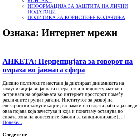
КОНТАКТ
ИНФОРМАЦИЈА ЗА ЗАШТИТА НА ЛИЧНИ
ПОДАТОЦИ
ПОЛИТИКА ЗА КОРИСТЕЊЕ КОЛАЧИЊА
Ознака:
Интернет мрежи
АНКЕТА: Перцепцијата за говорот на
омраза во јавната сфера
Дневно полтичките настани ја диктираат динамиката на
комуникација во јавната сфера, но и придонесуваат кон
острината на обраќањата во интернет просторот помеѓу
различните групи граѓани. Институтот за развој на
електронски комуникации, во рамки на својата работа ја следи
оваа појава која зачестува и која и понатаму останува во
сивата зона на донесените Закони за санкционирање […]
Повеќе...
Следете нѐ