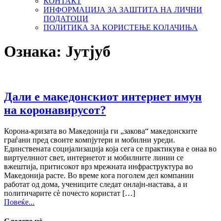
КОНТАКТ
ИНФОРМАЦИЈА ЗА ЗАШТИТА НА ЛИЧНИ
ПОДАТОЦИ
ПОЛИТИКА ЗА КОРИСТЕЊЕ КОЛАЧИЊА
Ознака:
Јутјуб
Дали е македонскиот интернет имун
на коронавирусот?
Корона-кризата во Македонија ги „закова“ македонските
граѓани пред своите компјутери и мобилни уреди.
Единствената социјализација која сега се практикува е онаа во
виртуелниот свет, интернетот и мобилните линии се
вжештија, притисокот врз мрежната инфраструктура во
Македонија расте. Во време кога поголем дел компании
работат од дома, учениците следат онлајн-настава, а и
политичарите сè почесто користат […]
Повеќе...