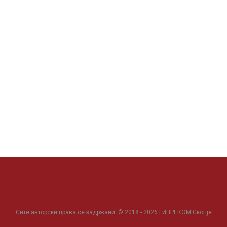
Сите авторски права се задржани. © 2018 - 2026 | ИНРЕКОМ Скопје