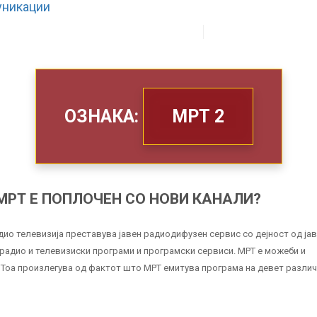
ЗА НАС
ШТО РАБОТИМЕ
ОЗНАКА:
МРТ 2
МРТ Е ПОПЛОЧЕН СО НОВИ КАНАЛИ?
ио телевизија преставува јавен радиодифузен сервис со дејност од ја
радио и телевизиски програми и програмски сервиси. МРТ е можеби и
 Тоа произлегува од фактот што МРТ емитува програма на девет разли