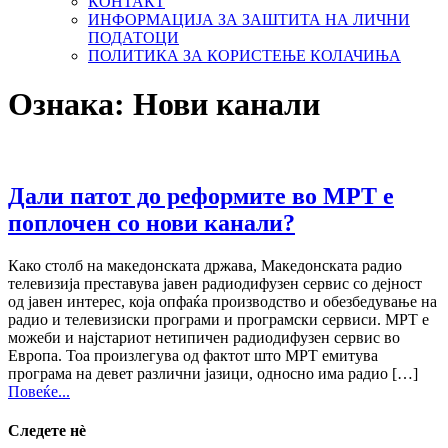
КОНТАКТ
ИНФОРМАЦИЈА ЗА ЗАШТИТА НА ЛИЧНИ
ПОДАТОЦИ
ПОЛИТИКА ЗА КОРИСТЕЊЕ КОЛАЧИЊА
Ознака:
Нови канали
Дали патот до реформите во МРТ е
поплочен со нови канали?
Како столб на македонската држава, Македонската радио
телевизија преставува јавен радиодифузен сервис со дејност
од јавен интерес, која опфаќа производство и обезбедување на
радио и телевизиски програми и програмски сервиси. МРТ е
можеби и најстариот нетипичен радиодифузен сервис во
Европа. Тоа произлегува од фактот што МРТ емитува
програма на девет различни јазици, односно има радио […]
Повеќе...
Следете нѐ