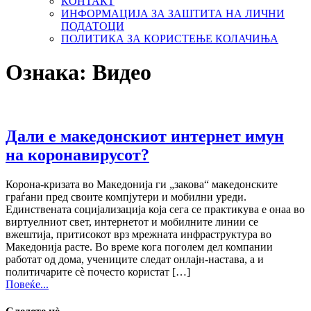
КОНТАКТ
ИНФОРМАЦИЈА ЗА ЗАШТИТА НА ЛИЧНИ
ПОДАТОЦИ
ПОЛИТИКА ЗА КОРИСТЕЊЕ КОЛАЧИЊА
Ознака:
Видео
Дали е македонскиот интернет имун
на коронавирусот?
Корона-кризата во Македонија ги „закова“ македонските
граѓани пред своите компјутери и мобилни уреди.
Единствената социјализација која сега се практикува е онаа во
виртуелниот свет, интернетот и мобилните линии се
вжештија, притисокот врз мрежната инфраструктура во
Македонија расте. Во време кога поголем дел компании
работат од дома, учениците следат онлајн-настава, а и
политичарите сè почесто користат […]
Повеќе...