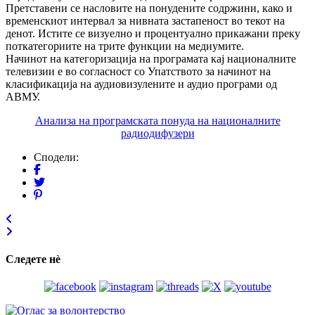
Претставени се насловите на понудените содржини, како и
временскиот интервал за нивната застапеност во текот на
денот. Истите се визуелно и процентуално прикажани преку
поткатегориите на трите функции на медиумите.
Начинот на категоризација на програмата кај националните
телевизии е во согласност со Упатството за начинот на
класификација на аудиовизулените и аудио програми од
АВМУ.
Анализа на програмската понуда на националните
радиодифузери
Сподели:
Следете нѐ