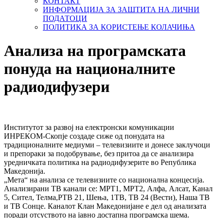
КОНТАКТ
ИНФОРМАЦИЈА ЗА ЗАШТИТА НА ЛИЧНИ
ПОДАТОЦИ
ПОЛИТИКА ЗА КОРИСТЕЊЕ КОЛАЧИЊА
Анализа на програмската
понуда на националните
радиодифузери
Институтот за развој на електронски комуникации
ИНРЕКОМ-Скопје создаде сиже од понудата на
традиционалните медиуми – телевизиите и донесе заклучоци
и препораки за подобрување, без притоа да се анализира
уредничката политика на радиодифузерите во Република
Македонија.
„Мета“ на анализа се телевизиите со национална концесија.
Анализирани ТВ канали се: МРТ1, МРТ2, Алфа, Алсат, Канал
5, Сител, Телма,РТВ 21, Шења, 1ТВ, ТВ 24 (Вести), Наша ТВ
и ТВ Сонце. Каналот Клан Македонијане е дел од анализата
поради отсуството на јавно достапна програмска шема.