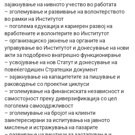
зајакнување на нивното учество во работата
– зголемување и развивање на волонтерството
во рамки на Институтот
– поголема едукација и кариерен развој на
вработените и волонтерите во Институтот
– организациско јакнење на органите на
управување во Институтот и донесување на нови
акти за подобрено внатрешно функционирање
– усвојување на нов Статут и донесување на
повеќегодишен Стратешки документ
– зајакнување на капацитетите за пишување и
раководење со проектни циклуси
– зголемување на финансиската независност и
самостојност преку диверзификација со цел
поголема самоодржливост
– зголемување на бројот на клиенти
заинтересирани за испитувања на јавното
мислење и истражувања на пазарите
– развивање на вештини за застапување и