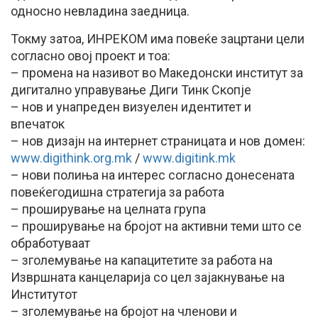
односно невладина заедница.
Токму затоа, ИНРЕКОМ има повеќе зацртани цели
согласно овој проект и тоа:
– промена на називот во Македонски институт за
дигитално управување Диги Тинк Скопје
– нов и унапреден визуелен идентитет и
впечаток
– нов дизајн на интернет страницата и нов домен:
www.digithink.org.mk
/
www.digitink.mk
– нови полиња на интерес согласно донесената
повеќегодишна стратегија за работа
– проширување на целната група
– проширување на бројот на активни теми што се
обработуваат
– зголемување на капацитетите за работа на
Извршната канцеларија со цел зајакнување на
Институтот
– зголемување на бројот на членови и