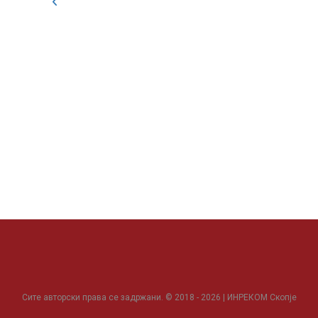
Сите авторски права се задржани. © 2018 - 2026 | ИНРЕКОМ Скопје