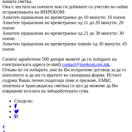
вашата сметка.
Ова е листата на поените кои ги добивате со учество во online
истражувањата на ИНРЕКОМ:
Анкетен прашалник во времетраење до 10 минути: 10 поени
Анкетен прашалник во времетраење од 11 до 20 минути: 20
поени
Анкетен прашалник во времетраење од 21 до 30 минути: 30
поени
Анкетен прашалник во времетраење повеќе од 30 минути: 45
поени
Своите заработени 500 денари можете да ги побарате на
електронската адреса (e-mail)
contact@inrekom.org.mk
.
Откако ќе ги побарате, ние ќе Ви испратиме договор за да го
пополните и да ни го вратите во скенирана форма. Истиот
содржи Ваши лични податоци (име и презиме, ЕМБГ,
општина и трансакциска сметка) со цел да можеме да Ви
извршиме исплата на забоработената сума.
Сподели: