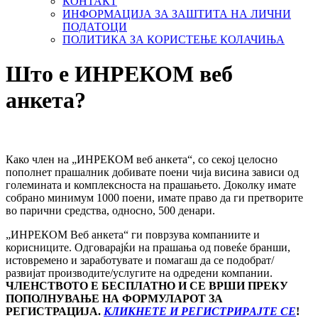
КОНТАКТ
ИНФОРМАЦИЈА ЗА ЗАШТИТА НА ЛИЧНИ
ПОДАТОЦИ
ПОЛИТИКА ЗА КОРИСТЕЊЕ КОЛАЧИЊА
Што е ИНРЕКОМ веб
анкета?
Како член на „ИНРЕКОМ веб анкета“, со секој целосно
пополнет прашалник добивате поени чија висина зависи од
големината и комплексноста на прашањето. Доколку имате
собрано минимум 1000 поени, имате право да ги претворите
во парични средства, односно, 500 денари.
„ИНРЕКОМ Веб анкета“ ги поврзува компаниите и
корисниците. Одговарајќи на прашања од повеќе бранши,
истовремено и заработувате и помагаш да се подобрат/
развијат производите/услугите на одредени компании.
ЧЛЕНСТВОТО Е БЕСПЛАТНО И СЕ ВРШИ ПРЕКУ
ПОПОЛНУВАЊЕ НА ФОРМУЛАРОТ ЗА
РЕГИСТРАЦИЈА.
КЛИКНЕТЕ И РЕГИСТРИРАЈТЕ СЕ
!