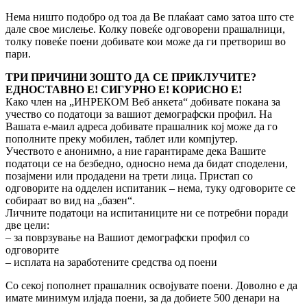
Нема ништо подобро од тоа да Ве плаќаат само затоа што сте
дале свое мислење. Колку повеќе одговорени прашалници,
толку повеќе поени добивате кои може да ги претвориш во
пари.
ТРИ ПРИЧИНИ ЗОШТО ДА СЕ ПРИКЛУЧИТЕ?
ЕДНОСТАВНО Е! СИГУРНО Е! КОРИСНО Е!
Како член на „ИНРЕКОМ Веб анкета“ добивате покана за
учество со податоци за вашиот демографски профил. На
Вашата е-маил адреса добивате прашалник кој може да го
пополните преку мобилен, таблет или компјутер.
Учеството е анонимно, а ние гарантираме дека Вашите
податоци се на безбедно, односно нема да бидат споделени,
позајмени или продадени на трети лица. Пристап со
одговорите на одделен испитаник – нема, туку одговорите се
собираат во вид на „базен“.
Личните податоци на испитаниците ни се потребни поради
две цели:
– за поврзување на Вашиот демографски профил со
одговорите
– исплата на заработените средства од поени
Со секој пополнет прашалник освојувате поени. Доволно е да
имате минимум илјада поени, за да добиете 500 денари на