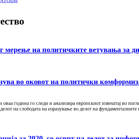
ДАТОЦИ
ество
мерење на политичките ветувања за ди
ва во оковот на политички комформизам
ваа година го следи и анализира европскиот извештај во поглед
 делот на слободата на изразување во делот на фундаменталните 
ја за 2020, со осврт на делот за инфор