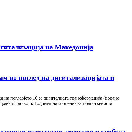
гитализација на Македонија
 во поглед на дигитализацијата и
 на поглавјето 10 за дигиталната трансформација (порано
права и слободи. Годинешната оценка за подготвеноста
матичко општество, медиуми и слобода