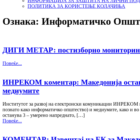
ИНФОРМАЦИЈА ЗА ЗАШТИТА НА ЛИЧНИ ПО
ПОЛИТИКА ЗА КОРИСТЕЊЕ КОЛАЧИЊА
Ознака:
Информатичко Општ
ДИГИ МЕТАР: постизборно мониторинг 
Повеќе...
ИНРЕКОМ коментар: Македонија остану
медиумите
Институтот за развој на електронски комуникации ИНРЕКОМ и о
познато како информатичко општество) и медиумите, како и во
останува 3 – умерено напреднато, […]
Повеќе...
КОМЕНТАР: Извештај на ЕК за Македони