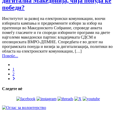
дигитална Mакедонија, чија понуда ќе
победи?
Институтот за развој на електронски комуникации, воочи
изборната кампања и предвремените избори за избор на
пратеници во Македонското Собрание, спроведе анкета
помеѓу гласачите и ги спореди изборните програми на двете
најголеми македонски партии: владејачката СДСМ и
опозициската ВМРО-ДПМНЕ. Споредбата е во делот на
програмската понуда и визија за дигитализација, политики во
областа на електронските комуникации, […]
Повеќе...
1
2
Следете нѐ