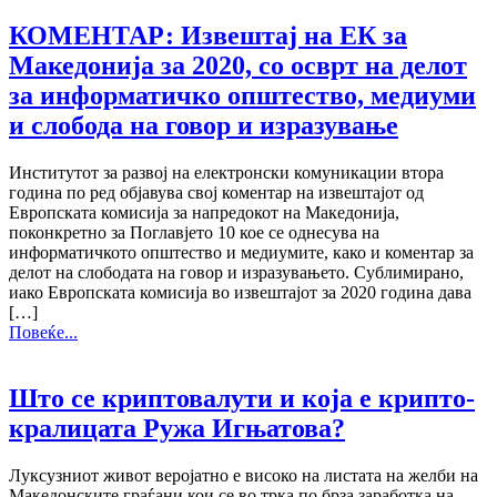
КОМЕНТАР: Извештај на ЕК за
Македонија за 2020, со осврт на делот
за информатичко општество, медиуми
и слобода на говор и изразување
Институтот за развој на електронски комуникации втора
година по ред објавува свој коментар на извештајот од
Европската комисија за напредокот на Македонија,
поконкретно за Поглавјето 10 кое се однесува на
информатичкото општество и медиумите, како и коментар за
делот на слободата на говор и изразувањето. Сублимирано,
иако Европската комисија во извештајот за 2020 година дава
[…]
Повеќе...
Што се криптовалути и која е крипто-
кралицата Ружа Игњатова?
Луксузниот живот веројатно е високо на листата на желби на
Македонските граѓани кои се во трка по брза заработка на