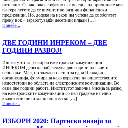
интернет. Сепак, ова веројатно е само една од причините кои
ги тера луѓето да се впуштат во ризични финансиски
предизвици. Но, додека на некои им успева да се збогатат
преку ноќ – заработувајќи десетици илјади […]
Повеќе...
ДВЕ ГОДИНИ ИНРЕКОМ – ДВЕ
ГОДИНИ РАЗВОЈ!
Институтот за развој на електронски комуникации –
ИНРЕКОМ денеска одбележува две години од своето
основање. Мал, но значаен настан за една Невладина
организација, формирана како коректив на општествените
недостатоци во областа на електронските комуникации. Во
овие две години работа, Институтот започна мисија за развој
на електронските комуникации со цел градење на едно
квалитетно дигитално општество […]
Повеќе...
ИЗБОРИ 2020: Партиска визија за