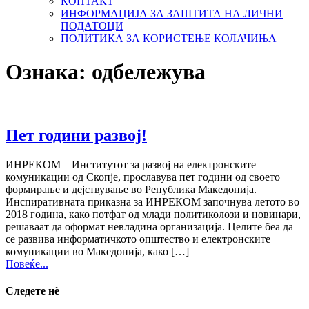
КОНТАКТ
ИНФОРМАЦИЈА ЗА ЗАШТИТА НА ЛИЧНИ
ПОДАТОЦИ
ПОЛИТИКА ЗА КОРИСТЕЊЕ КОЛАЧИЊА
Ознака:
одбележува
Пет години развој!
ИНРЕКОМ – Институтот за развој на електронските
комуникации од Скопје, прославува пет години од своето
формирање и дејствување во Република Македонија.
Инспиративната приказна за ИНРЕКОМ започнува летото во
2018 година, како потфат од млади политиколози и новинари,
решаваат да оформат невладина организација. Целите беа да
се развива информатичкото општество и електронските
комуникации во Македонија, како […]
Повеќе...
Следете нѐ