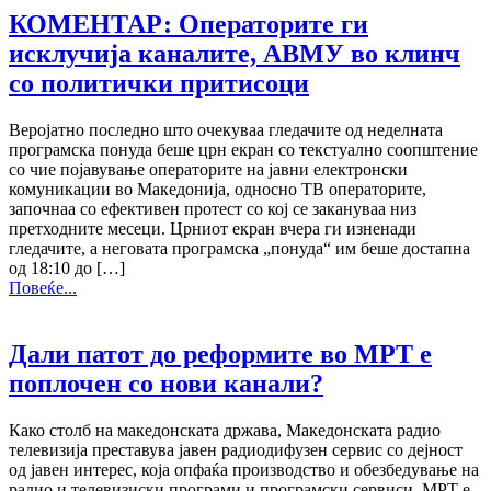
КОМЕНТАР: Операторите ги
исклучија каналите, АВМУ во клинч
со политички притисоци
Веројатно последно што очекуваа гледачите од неделната
програмска понуда беше црн екран со текстуално соопштение
со чие појавување операторите на јавни електронски
комуникации во Македонија, односно ТВ операторите,
започнаа со ефективен протест со кој се закануваа низ
претходните месеци. Црниот екран вчера ги изненади
гледачите, а неговата програмска „понуда“ им беше достапна
од 18:10 до […]
Повеќе...
Дали патот до реформите во МРТ е
поплочен со нови канали?
Како столб на македонската држава, Македонската радио
телевизија преставува јавен радиодифузен сервис со дејност
од јавен интерес, која опфаќа производство и обезбедување на
радио и телевизиски програми и програмски сервиси. МРТ е