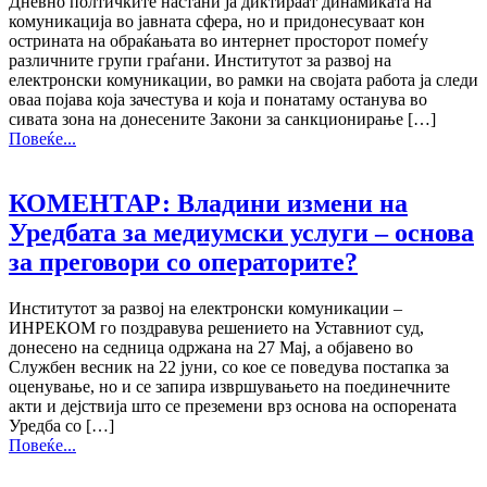
Дневно полтичките настани ја диктираат динамиката на
комуникација во јавната сфера, но и придонесуваат кон
острината на обраќањата во интернет просторот помеѓу
различните групи граѓани. Институтот за развој на
електронски комуникации, во рамки на својата работа ја следи
оваа појава која зачестува и која и понатаму останува во
сивата зона на донесените Закони за санкционирање […]
Повеќе...
КОМЕНТАР: Владини измени на
Уредбата за медиумски услуги – основа
за преговори со операторите?
Институтот за развој на електронски комуникации –
ИНРЕКОМ го поздравува решението на Уставниот суд,
донесено на седница одржана на 27 Мај, а објавено во
Службен весник на 22 јуни, со кое се поведува постапка за
оценување, но и се запира извршувањето на поединечните
акти и дејствија што се преземени врз основа на оспорената
Уредба со […]
Повеќе...