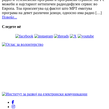
можеби и најстариот нетипичен радиодифузен сервис во
Европа. Тоа произлегува од фактот што МРТ емитува
програма на девет различни јазици, односно има радио […]
Повеќе...
Следете нѐ