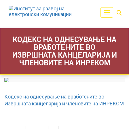
Toggle navi
КОДЕКС НА ОДНЕСУВАЊЕ НА
ВРАБОТЕНИТЕ ВО
ИЗВРШНАТА КАНЦЕЛАРИЈА И
ЧЛЕНОВИТЕ НА ИНРЕКОМ
Кодекс на однесување на вработените во
Извршната канцеларија и членовите на ИНРЕКОМ